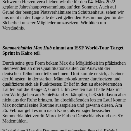
Schweren Herzen verschieben wir die für den 04. März 2022
geplante Jahreshauptversammlung auf den Sommer. Auch auf
Grund der beengten Platzverhältnisse im Schützenhaus, sehen wir
uns nicht in der Lage alle derzeit geltenden Bestimmungen für die
Sicherheit unserer Mitglieder umzusetzen. Wir bitten um
Verständnis.
Sommerbiathlet Max Hub
nimmt am ISSF World-Tour Target
Sprint in Kairo teil.
Durch seine gute Form bekam Max die Möglichkeit im pfälzischen
Steinwenden an drei Qualifikationsläufen zur Auswahl der
deutschen Teilnehmer teilzunehmen. Dort konnte er sich, als einer
der Jüngsten, in der starken Männerkonkurrenz durchsetzen und
qualifizierte sich als Punktbester. Er lief in den zu absolvierenden
Läufen auf die Ränge 2, 6 und 1. Im zweiten Lauf hatte Max mit
den Widrigkeiten am Schießstand zu kämpfen, ließ sich davon aber
nicht aus der Ruhe bringen. Im abschließenden letzten Lauf konnte
Max nochmal seine Routine aussspielen und gewann diesen. Am
26. Februar geht es nun nach Kairo, als einziger hessischer
Sommerbiathlet vertritt Max die Farben Deutschlands und des SV
Mademühlen.
Wir drücken Max die Daumen und wünschen ihm viel Erfolg!