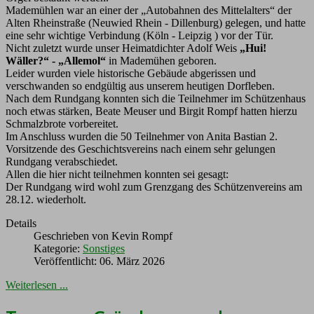
Mademühlen war an einer der „Autobahnen des Mittelalters“ der
Alten Rheinstraße (Neuwied Rhein - Dillenburg) gelegen, und hatte
eine sehr wichtige Verbindung (Köln - Leipzig ) vor der Tür.
Nicht zuletzt wurde unser Heimatdichter Adolf Weis
„Hui!
Wäller?“ - „Allemol“
in Mademühen geboren.
Leider wurden viele historische Gebäude abgerissen und
verschwanden so endgültig aus unserem heutigen Dorfleben.
Nach dem Rundgang konnten sich die Teilnehmer im Schützenhaus
noch etwas stärken, Beate Meuser und Birgit Rompf hatten hierzu
Schmalzbrote vorbereitet.
Im Anschluss wurden die 50 Teilnehmer von Anita Bastian 2.
Vorsitzende des Geschichtsvereins nach einem sehr gelungen
Rundgang verabschiedet.
Allen die hier nicht teilnehmen konnten sei gesagt:
Der Rundgang wird wohl zum Grenzgang des Schützenvereins am
28.12. wiederholt.
Details
Geschrieben von
Kevin Rompf
Kategorie:
Sonstiges
Veröffentlicht: 06. März 2026
Weiterlesen ...