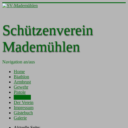
Schützenverein
Mademühlen
Navigation an/aus
Home
Biathlon
Armbrust
Gewehr
Pistole
Sonstiges
Der Verein
Impressum
Gästebuch
Galerie
Aktuelle Seite: