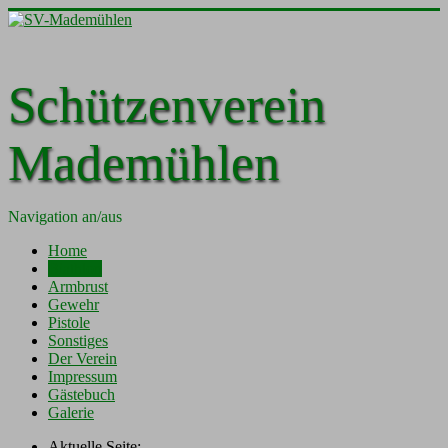
Schützenverein
Mademühlen
Navigation an/aus
Home
Biathlon
Armbrust
Gewehr
Pistole
Sonstiges
Der Verein
Impressum
Gästebuch
Galerie
Aktuelle Seite: