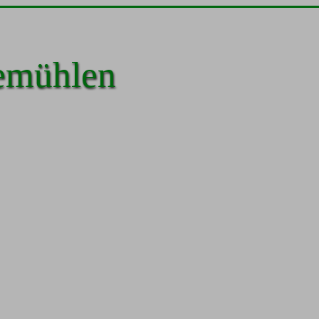
emühlen