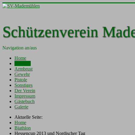
Schützenverein Mad
Navigation an/aus
Home
Biathlon
Armbrust
Gewehr
Pistole
Sonstiges
Der Verein
Impressum
Gästebuch
Galerie
Aktuelle Seite:
Home
Biathlon
Hessencup 2013 und Nordischer Tag